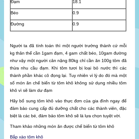
Đạm
18.1
Béo
0.9
Đường
0.9
Người ta đã tính toán thì một người trưởng thành cứ mỗi
kg thân thể cần 1gam đạm, 4 gam chất béo, 10gam đường
như vậy một người cân nặng 80kg chỉ cần ăn 100g tôm đã
thừa nhu cầu đạm. Khi tôm tươi bị loại bỏ nước thì các
thành phần khác cô đọng lại. Tuy nhiên vì lý do đó mà một
số món ăn chế biến từ tôm khô không sử dụng nhiều tôm
khô vì sẽ làm dư đạm
Hãy bổ sung tôm khô vào thực đơn của gia đình ngay để
đảm bảo cung cấp đủ dưỡng chất cho các thành viên, đặc
biệt là các bé, đảm bảo tôm khô sẽ là lựa chọn tuyệt vời.
Tham khảo những món ăn được chế biến từ tôm khô
Bắp xào tôm khô