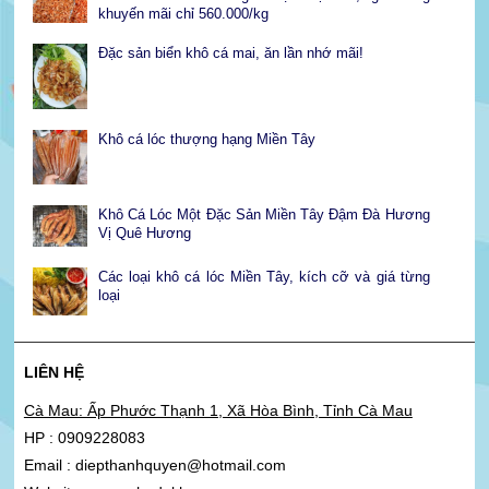
khuyến mãi chỉ 560.000/kg
Đặc sản biển khô cá mai, ăn lần nhớ mãi!
Khô cá lóc thượng hạng Miền Tây
Khô Cá Lóc Một Đặc Sản Miền Tây Đậm Đà Hương
Vị Quê Hương
Các loại khô cá lóc Miền Tây, kích cỡ và giá từng
loại
LIÊN HỆ
Cà Mau: Ấp Phước Thạnh 1, Xã Hòa Bình, Tỉnh Cà Mau
HP : 0909228083
Email : diepthanhquyen@hotmail.com