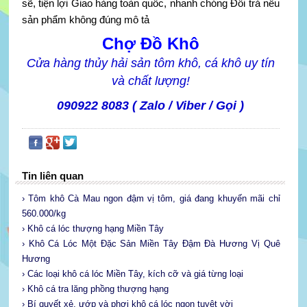
sẽ, tiện lợi Giao hàng toàn quốc, nhanh chóng Đổi trả nếu
sản phẩm không đúng mô tả
Chợ Đồ Khô
Cửa hàng thủy hải sản tôm khô, cá khô uy tín
và chất lượng!
090922 8083 ( Zalo / Viber / Gọi )
Tin liên quan
› Tôm khô Cà Mau ngon đậm vị tôm, giá đang khuyến mãi chỉ
560.000/kg
› Khô cá lóc thượng hạng Miền Tây
› Khô Cá Lóc Một Đặc Sản Miền Tây Đậm Đà Hương Vị Quê
Hương
› Các loại khô cá lóc Miền Tây, kích cỡ và giá từng loại
› Khô cá tra lăng phồng thượng hạng
› Bí quyết xẻ, ướp và phơi khô cá lóc ngon tuyệt vời