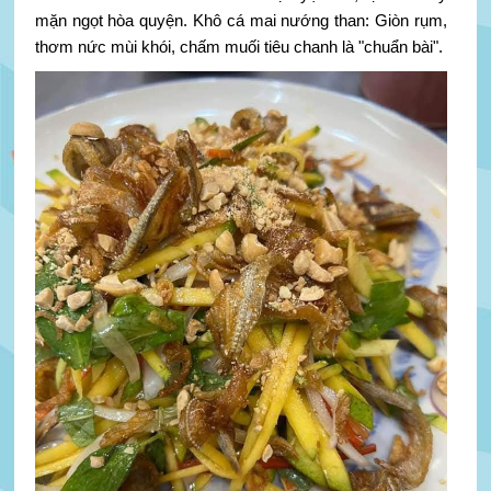
mặn ngọt hòa quyện. Khô cá mai nướng than: Giòn rụm,
thơm nức mùi khói, chấm muối tiêu chanh là "chuẩn bài".