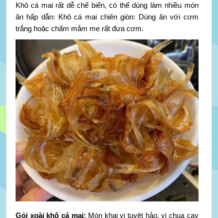
Khô cá mai rất dễ chế biến, có thể dùng làm nhiều món
ăn hấp dẫn: Khô cá mai chiên giòn: Dùng ăn với cơm
trắng hoặc chấm mắm me rất đưa cơm.
Gỏi xoài khô cá mai:
Món khai vị tuyệt hảo, vị chua cay