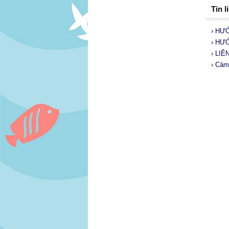
Tin l
› HƯ
› HƯ
› LIÊ
› Cám