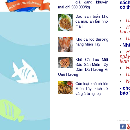
sác
giá đang khuyến
có t
mãi chỉ 560.000/kg
Đặc sản biển khô
H
cá mai, ăn lần nhớ
mãi!
H
hại 
H
Khô cá lóc thượng
hạng Miền Tây
-
Nhữ
H
ngày
Khô Cá Lóc Một
lạnh
Đặc Sản Miền Tây
H
Đậm Đà Hương Vị
H
Quê Hương
N
Các loại khô cá lóc
- ch
Miền Tây, kích cỡ
bảo 
và giá từng loại