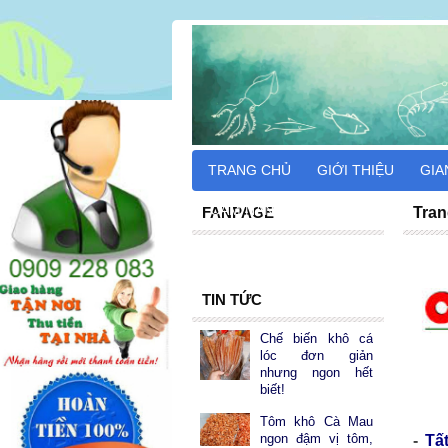
TRANG CHỦ
GIỚI THIỆU
GIA
CẨM NANG DU LỊCH
FANPAGE
Tran
TIN TỨC
Chế biến khô cá
lóc đơn giản
nhưng ngon hết
biết!
Tôm khô Cà Mau
ngon đậm vị tôm,
-
Tấ