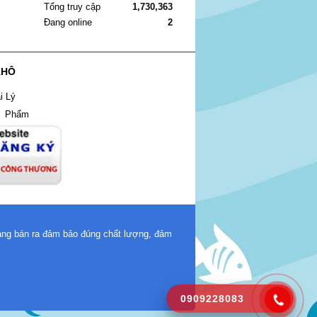
Tổng truy cập
1,730,363
Đang online
2
KHÔ
i Lý
n Phẩm
hàng bán ra đảm bảo đúng chất lượng, đảm
0909228083