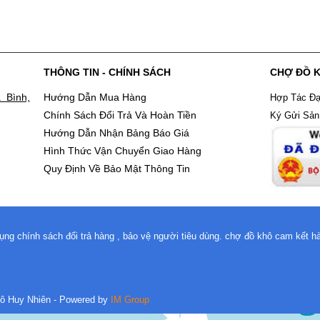
THÔNG TIN - CHÍNH SÁCH
CHỢ ĐỒ 
 Bình,
Hướng Dẫn Mua Hàng
Hợp Tác Đạ
Chính Sách Đổi Trả Và Hoàn Tiền
Ký Gửi Sả
Hướng Dẫn Nhận Bảng Báo Giá
Hình Thức Vận Chuyển Giao Hàng
Quy Định Về Bảo Mật Thông Tin
ụng chính sách đổi trả hàng , bảo vệ người tiêu dùng. chợ đồ khô cam kết 
ô Huy Nhiên
- Powered by
IM Group