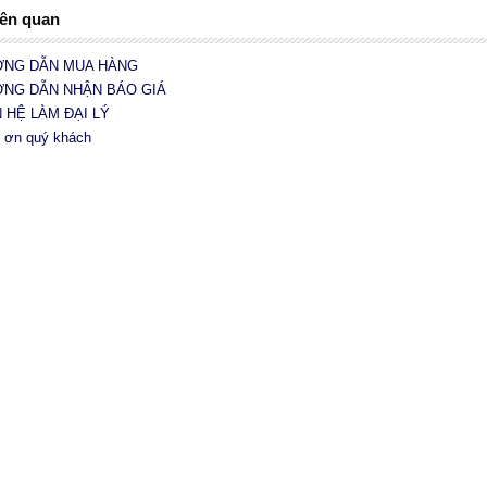
iên quan
ỚNG DẪN MUA HÀNG
ỚNG DẪN NHẬN BÁO GIÁ
N HỆ LÀM ĐẠI LÝ
 ơn quý khách