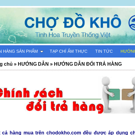
N HÀNG SẢN PHẨM
TẠP CHÍ ẨM THỰC
TIN TỨC
HƯỚN
g chủ
»
HƯỚNG DẪN
»
HƯỚNG DẪN ĐỔI TRẢ HÀNG
t cả hàng mua trên chodokho.com đều được áp dụng ch