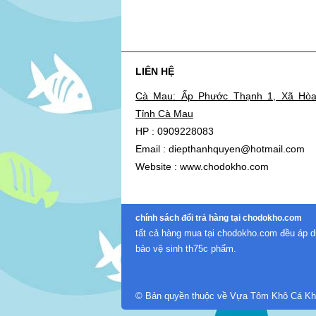
LIÊN HỆ
Cà Mau: Ấp Phước Thạnh 1, Xã Hòa
Tỉnh Cà Mau
HP : 0909228083
Email : diepthanhquyen@hotmail.com
Website : www.chodokho.com
chính sách đổi trả hàng tại chodokho.com
tất cả hàng mua tại chodokho.com đều áp d
bảo vệ sinh th75c phẩm.
© Bản quyền thuộc về Vựa Tôm Khô Cá Kh