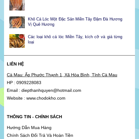
Khô Cá Lóc Một Đặc Sản Miền Tây Đậm Đà Hương
Vị Quê Hương
Các loại khô cá lóc Miền Tây, kích cỡ và giá từng
loại
LIÊN HỆ
Cà Mau: Ấp Phước Thạnh 1, Xã Hòa Bình, Tỉnh Cà Mau
HP : 0909228083
Email : diepthanhquyen@hotmail.com
Website : www.chodokho.com
THÔNG TIN - CHÍNH SÁCH
Hướng Dẫn Mua Hàng
Chính Sách Đổi Trả Và Hoàn Tiền