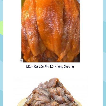
Mắm Cá Lóc Phi Lê Không Xương