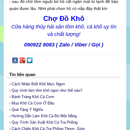
- sau đó chờ tôm nguội bỏ hũ cất ngăn mát tủ lạnh để bảo
quản được lâu. Nhớ phải chọn hũ có nắp đậy thật kín
Chợ Đồ Khô
Cửa hàng thủy hải sản tôm khô, cá khô uy tín
và chất lượng!
090922 8083 ( Zalo / Viber / Gọi )
Tin liên quan
› Cách Nhận Biết Khô Mực Ngon
› Quy trình làm tôm khô ngon như thế nào?
› Bánh Tráng Khô Cá Cơm
› Mua Khô Cá Cơm Ở Đâu
› Quà Tặng Ý Nghĩa
› Hướng Dẫn Làm Khô Cá Đù Một Nắng
› Quy Trình Sản Xuất Khô Cá Tra Phồng
› Cách Chiên Khô Cá Tra Phồng Thơm, Giòn