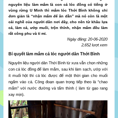
nguyên liệu làm mắm là con cá lóc đồng có tiếng ở
vùng rừng U Minh thì mắm lóc Thới Bình không chỉ
đơn giản là “nhận mắm để ăn dần” mà nó còn là một
cái nghề của người dân nơi đây, cho nên từ khâu lựa
cá, làm cá, ướp muối, trộn thính, nhận mắm đều làm
rất công phu và tỉ mỉ.
Ngày đăng: 20-06-2020
2,652 lượt xem
Bí quyết làm mắm cá lóc người dân Thới Bình
Nguyên liệu người dân Thới Bình từ xưa vẫn chọn những
con cá lóc đồng để làm mắm, sau khi làm sạch, ướp với
ít muối hột thì cá lóc được để một thời gian cho muối
ngấm vào cá. Công đoạn quan trọng tiếp theo là “chao
mắm” với nước đường và tẩm thính ( làm từ gạo rang
xay mịn).