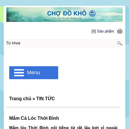
[0] Sản phẩm
Menu
Trang chủ
»
TIN TỨC
Mắm Cá Lóc Thới Bình
Mắm lóc Thới Bình nổi tiếng từ rất lâu bởi vì ngoài