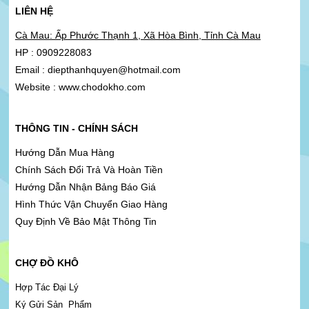
LIÊN HỆ
Cà Mau: Ấp Phước Thạnh 1, Xã Hòa Bình, Tỉnh Cà Mau
HP : 0909228083
Email : diepthanhquyen@hotmail.com
Website : www.chodokho.com
THÔNG TIN - CHÍNH SÁCH
Hướng Dẫn Mua Hàng
Chính Sách Đổi Trả Và Hoàn Tiền
Hướng Dẫn Nhận Bảng Báo Giá
Hình Thức Vận Chuyển Giao Hàng
Quy Định Về Bảo Mật Thông Tin
CHỢ ĐỒ KHÔ
Hợp Tác Đại Lý
Ký Gửi Sản Phẩm