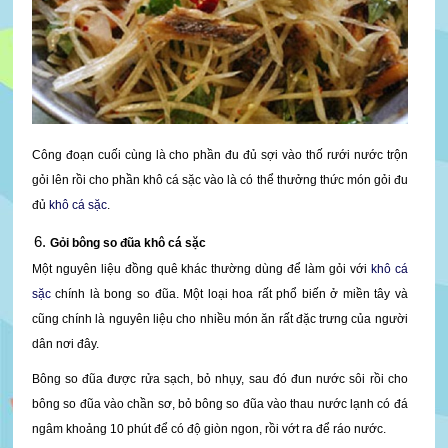
Công đoạn cuối cùng là cho phần đu đủ sợi vào thố rưới nước trộn
gỏi lên rồi cho phần khô cá sặc vào là có thể thưởng thức món gỏi đu
đủ
khô cá sặc
.
Gỏi bông so đũa khô cá sặc
Một nguyên liệu đồng quê khác thường dùng để làm gỏi với
khô cá
sặc
chính là bong so đũa. Một loại hoa rất phổ biến ở miền tây và
cũng chính là nguyên liệu cho nhiều món ăn rất đặc trưng của người
dân nơi đây.
Bông so đũa được rửa sạch, bỏ nhụy, sau đó đun nước sôi rồi cho
bông so đũa vào chần sơ, bỏ bông so đũa vào thau nước lạnh có đá
ngâm khoảng 10 phút để có độ giòn ngon, rồi vớt ra để ráo nước.