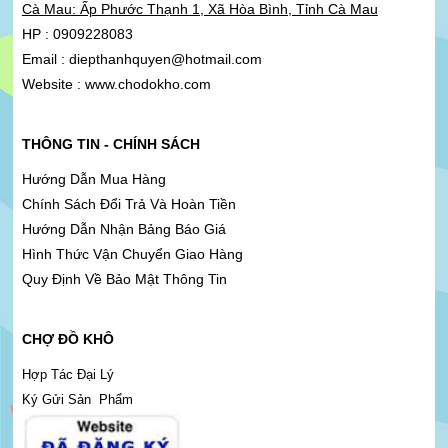
Cà Mau: Ấp Phước Thạnh 1, Xã Hòa Bình, Tỉnh Cà Mau
HP : 0909228083
Email : diepthanhquyen@hotmail.com
Website : www.chodokho.com
THÔNG TIN - CHÍNH SÁCH
Hướng Dẫn Mua Hàng
Chính Sách Đổi Trả Và Hoàn Tiền
Hướng Dẫn Nhận Bảng Báo Giá
Hình Thức Vận Chuyển Giao Hàng
Quy Định Về Bảo Mật Thông Tin
CHỢ ĐỒ KHÔ
Hợp Tác Đại Lý
Ký Gửi Sản Phẩm