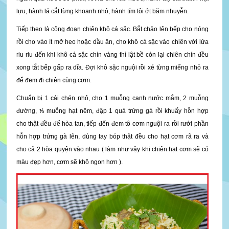
lựu, hành lá cắt từng khoanh nhỏ, hành tím tỏi ớt băm nhuyễn.
Tiếp theo là công đoạn chiên khô cá sặc. Bắt chảo lên bếp cho nóng
rồi cho vào ít mỡ heo hoặc dầu ăn, cho khô cá sặc vào chiên với lửa
riu riu đến khi khô cá sặc chín vàng thì lật bề còn lại chiên chín đều
xong tắt bếp gấp ra dĩa. Đợi khô sặc nguội rồi xé từng miếng nhỏ ra
để đem đi chiên cùng cơm.
Chuẩn bị 1 cái chén nhỏ, cho 1 muỗng canh nước mắm, 2 muỗng
đường, ⅕ muỗng hạt nêm, đập 1 quả trứng gà rồi khuấy hỗn hợp
cho thật đều để hòa tan, tiếp đến đem tô cơm nguội ra rồi rưới phần
hỗn hợp trứng gà lên, dùng tay bóp thật đều cho hạt cơm rã ra và
cho cả 2 hòa quyện vào nhau ( làm như vậy khi chiên hạt cơm sẽ có
màu đẹp hơn, cơm sẽ khô ngon hơn ).