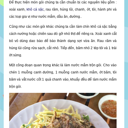
Để thực hiện món gỏi chúng ta cần chuẩn bị các nguyên liệu gồm :
xoài xanh,
khô cá sặc
, rau răm, húng lũi, chanh, ớt, tỏi, hành phi và
các loại gia vị như nước mắm, dầu ăn, đường..
Cũng như các món gỏi khác chúng ta cần làm chín khô cá sặc bằng
cách nướng hoặc chiên sau đó gỡ nhỏ thịt để riêng ra. Xoài xanh cắt
bỏ vỏ dùng dao bào để bào thành dạng sợi vừa ăn. Rau răm và
húng lủi cũng rửa sạch, cắt nhỏ. Tiếp đến, băm nhỏ 2 tép tỏi và 1 trái
ớt sừng.
Một công đoạn quan trọng khác là làm nước mắm trộn gỏi. Cho vào
chén 1 muỗng canh đường, 1 muỗng canh nước mắm, ớt băm, tỏi
băm và vắt nước cốt 1 quả chanh vào, khuấy đều để làm nước mắm
trộn gỏi.