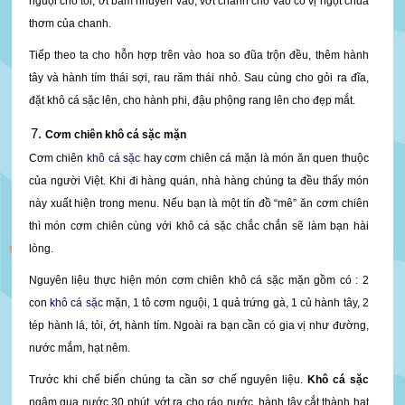
nguội cho tỏi, ớt băm nhuyễn vào, vớt chanh cho vào có vị ngọt chua
thơm của chanh.
Tiếp theo ta cho hỗn hợp trên vào hoa so đũa trộn đều, thêm hành
tây và hành tím thái sợi, rau răm thái nhỏ. Sau cùng cho gỏi ra đĩa,
đặt khô cá sặc lên, cho hành phi, đậu phộng rang lên cho đẹp mắt.
Cơm chiên khô cá sặc mặn
Cơm chiên
khô cá sặc
hay cơm chiên cá mặn là món ăn quen thuộc
của người Việt. Khi đi hàng quán, nhà hàng chúng ta đều thấy món
này xuất hiện trong menu. Nếu bạn là một tín đồ “mê” ăn cơm chiên
thì món cơm chiên cùng với khô cá sặc chắc chắn sẽ làm bạn hài
lòng.
Nguyên liệu thực hiện món cơm chiên khô cá sặc mặn gồm có : 2
con
khô cá sặc
mặn, 1 tô cơm nguội, 1 quả trứng gà, 1 củ hành tây, 2
tép hành lá, tỏi, ớt, hành tím. Ngoài ra bạn cần có gia vị như đường,
nước mắm, hạt nêm.
Trước khi chế biến chúng ta cần sơ chế nguyên liệu.
Khô cá sặc
ngâm qua nước 30 phút, vớt ra cho ráo nước, hành tây cắt thành hạt