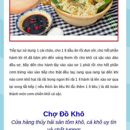
Tiếp tục sử dụng 1 cái chảo, cho 1 ít dầu ăn rồi đun sôi, cho hết phần
hành tỏi ớt đã băm phi đến vàng thơm rồi cho khô cá sặc vào đảo
đều sơ, tiếp đến cho hành tây vào xào sơ 1 phút rồi cho hết phần
cơm trứng vào xào tiếp cho thật đều tay, rang qua rang lại đến khi
nào cơm khô hạt rãi rãi trong ngon thì rãi 1 ít hành lá lên xào sơ qua
lại xong tắt bếp ( nếu thích ăn tiêu thì lắc thêm 1 ít tiêu ) là đã hoàn
thành món cơm chiên khô cá sặc.
Chợ Đồ Khô
Cửa hàng thủy hải sản tôm khô, cá khô uy tín
và chất lượng!