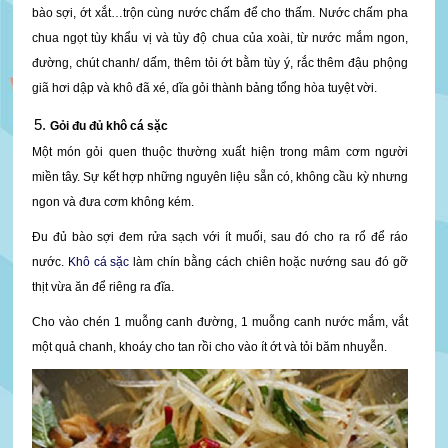
bào sợi, ớt xắt…trộn cùng nước chấm để cho thấm. Nước chấm pha
chua ngọt tùy khẩu vị và tùy độ chua của xoài, từ nước mắm ngon,
đường, chút chanh/ dấm, thêm tỏi ớt bằm tùy ý, rắc thêm đậu phộng
giã hơi dập và khô đã xé, dĩa gỏi thành bảng tổng hòa tuyệt vời.
Gỏi đu đủ khô cá sặc
Một món gỏi quen thuộc thường xuất hiện trong mâm cơm người
miền tây. Sự kết hợp những nguyên liệu sẵn có, không cầu kỳ nhưng
ngon và đưa cơm không kém.
Đu đủ bào sợi đem rửa sạch với ít muối, sau đó cho ra rổ để ráo
nước.
Khô cá sặc
làm chín bằng cách chiên hoặc nướng sau đó gỡ
thịt vừa ăn để riêng ra đĩa.
Cho vào chén 1 muỗng canh đường, 1 muỗng canh nước mắm, vắt
một quả chanh, khoáy cho tan rồi cho vào ít ớt và tỏi băm nhuyễn.