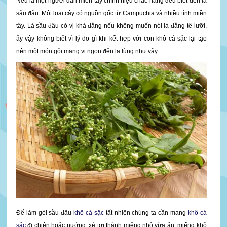
Nếu là một người dân miền tây chính hiệu chắc hẵng đều biết đến lá
sầu đâu. Một loại cây có nguồn gốc từ Campuchia và nhiều tỉnh miền
tây. Lá sầu đâu có vị khá đắng nếu không muốn nói là đắng tê lưỡi,
ấy vậy không biết vì lý do gì khi kết hợp với con khô cá sặc lại tạo
nên một món gỏi mang vị ngon đến lạ lùng như vậy.
Để làm gỏi sầu đâu
khô cá sặc
tất nhiên chúng ta cần mang
khô cá
sặc
đi chiên hoặc nướng, xé tơi thành miếng nhỏ vừa ăn, miếng khô