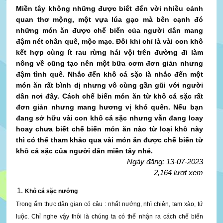
Miền tây không những được biết đến vời nhiều cảnh
quan thơ mộng, một vựa lúa gạo mà bên cạnh đó
những món ăn được chế biến của người dân mang
đậm nét chân quê, mộc mạc. Đôi khi chỉ là vài con khô
kết hợp cùng ít rau rừng hái vội trên đường đi làm
nông về cũng tạo nên một bữa cơm đơn giản nhưng
đậm tình quê. Nhắc đến khô cá sặc là nhắc đến một
món ăn rất bình dị nhưng vô cùng gần gũi với người
dân nơi đây. Cách chế biến món ăn từ khô cá sặc rất
đơn giản nhưng mang hương vị khó quên. Nếu bạn
đang sở hữu vài con khô cá sặc nhưng vẫn đang loay
hoay chưa biết chế biến món ăn nào từ loại khô này
thì có thể tham khảo qua vài món ăn được chế biến từ
khô cá sặc của người dân miền tây nhé.
Ngày đăng: 13-07-2023
2,164 lượt xem
Khô cá sặc nướng
Trong ẩm thực dân gian có câu : nhất nướng, nhì chiên, tam xào, tứ
luộc. Chỉ nghe vậy thôi là chúng ta có thể nhận ra cách chế biến