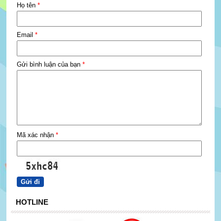
Họ tên
*
Email
*
Gửi bình luận của bạn
*
Mã xác nhận
*
HOTLINE