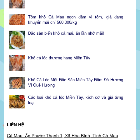
Tôm khô Cà Mau ngon đậm vị tôm, giá đang
khuyến mãi chỉ 560.000/kg
Đặc sản biển khô cá mai, ăn lần nhớ mãi!
Khô cá lóc thượng hạng Miền Tây
Khô Cá Lóc Một Đặc Sản Miền Tây Đậm Đà Hương
Vị Quê Hương
Các loại khô cá lóc Miền Tây, kích cỡ và giá từng
loại
LIÊN HỆ
Cà Mau: Ấp Phước Thạnh 1, Xã Hòa Bình, Tỉnh Cà Mau