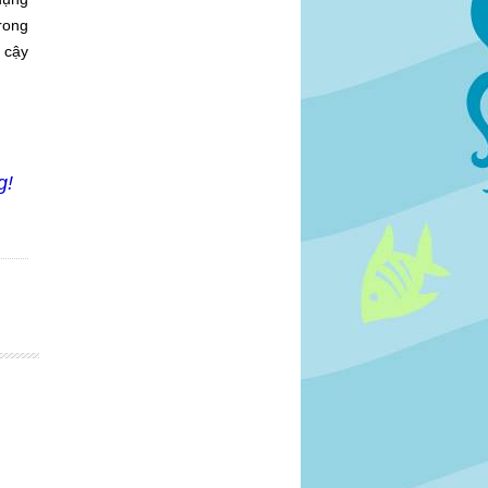
rong
 cậy
g!