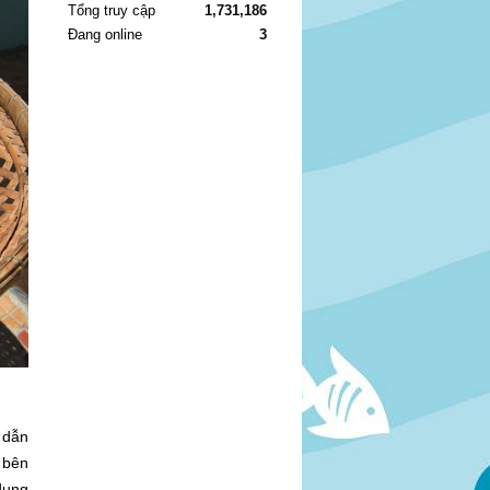
Tổng truy cập
1,731,186
Đang online
3
 dẫn
 bên
dụng