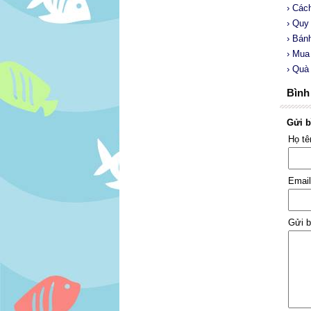
› Các
› Quy
› Bán
› Mu
› Quà
Bình 
Gửi b
Họ t
Emai
Gửi b