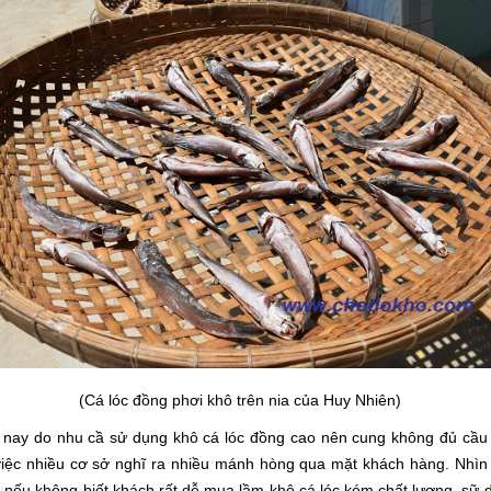
(Cá lóc đồng phơi khô trên nia của Huy Nhiên)
 nay do nhu cầ sử dụng khô cá lóc đồng cao nên cung không đủ cầu
việc nhiều cơ sở nghĩ ra nhiều mánh hòng qua mặt khách hàng. Nhìn
 nếu không biết khách rất dễ mua lầm khô cá lóc kém chất lượng, sữ 