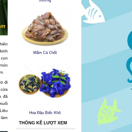
Xương
hiên
kinh
Mắm Cá Chốt
 con
 món
ẩm.
cờ đi
 cửa
h đã
muối
Liêu
Hoa Đậu Biếc Khô
 làm
THỐNG KÊ LƯỢT XEM