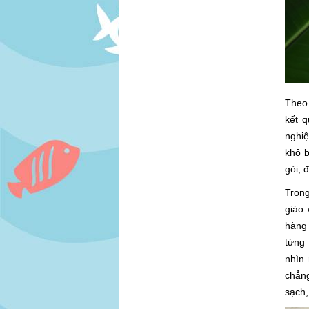
Theo
kết 
nghi
khô 
gỏi, 
Trong
giáo 
hàng
từng 
nhìn 
chẳn
sạch,