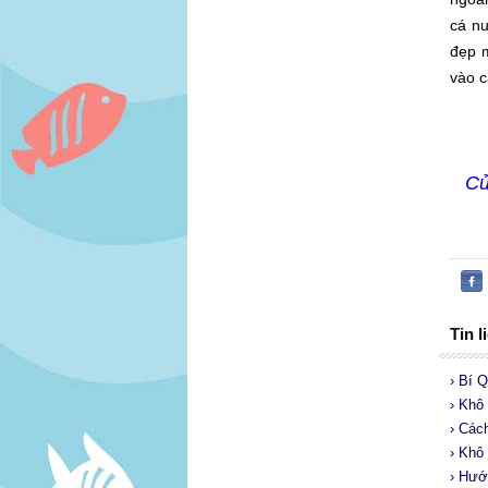
cá nu
đẹp m
vào c
Cử
Tin l
› Bí 
› Khô
› Các
› Khô
› Hướ