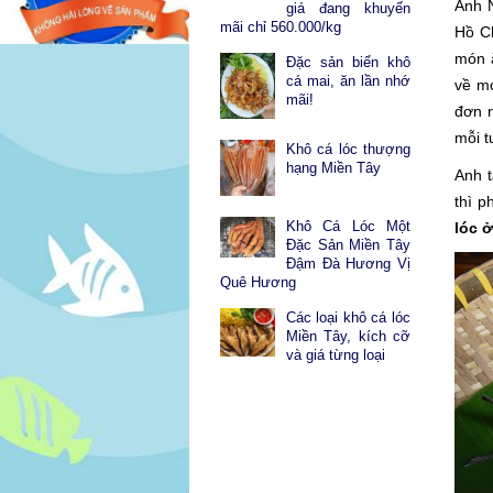
Anh 
giá đang khuyến
mãi chỉ 560.000/kg
Hồ Ch
món 
Đặc sản biển khô
cá mai, ăn lần nhớ
về mó
mãi!
đơn n
mỗi t
Khô cá lóc thượng
hạng Miền Tây
Anh t
thì p
Khô Cá Lóc Một
lóc 
Đặc Sản Miền Tây
Đậm Đà Hương Vị
Quê Hương
Các loại khô cá lóc
Miền Tây, kích cỡ
và giá từng loại