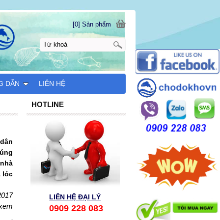
[0] Sản phẩm
G DẪN
LIÊN HỆ
HOTLINE
 dân
húng
 nhà
 lóc
2017
LIÊN HỆ ĐẠI LÝ
 xem
0909 228 083