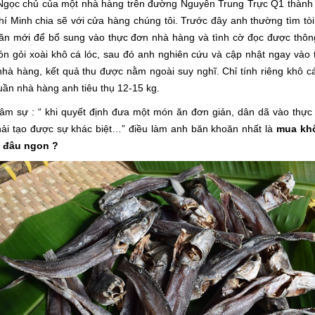
Ngọc chủ của một nhà hàng trên đường Nguyễn Trung Trực Q1 thành
í Minh chia sẽ với cửa hàng chúng tôi. Trước đây anh thường tìm tòi
ăn mới để bổ sung vào thực đơn nhà hàng và tình cờ đọc được thông
n gỏi xoài khô cá lóc, sau đó anh nghiên cứu và cập nhật ngay vào 
hà hàng, kết quả thu được nằm ngoài suy nghĩ. Chỉ tính riêng khô cá
uần nhà hàng anh tiêu thụ 12-15 kg.
âm sự : “ khi quyết định đưa một món ăn đơn giản, dân dã vào thực
hải tạo được sự khác biệt…” điều làm anh băn khoăn nhất là
mua kh
ở đâu ngon ?