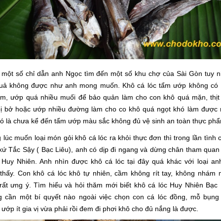
 một số chỉ dẫn anh Ngọc tìm đến một số khu chợ của Sài Gòn tuy n
quả không được như anh mong muốn. Khô cá lóc tẩm ướp không có 
ệm, ướp quá nhiều muối để bảo quản làm cho con khô quá mặn, thịt
bị bở hoặc ướp nhiều đường làm cho co khô quá ngọt khó làm được
đó là chưa kể đến tẩm ướp màu sắc không đủ vệ sinh an toàn thực ph
 lúc muốn loại món gỏi khô cá lóc ra khỏi thực đơn thì trong lần tình 
xứ Tắc Sậy ( Bạc Liêu), anh có dịp đi ngang và dừng chân tham quan
 Huy Nhiên. Anh nhìn được khô cá lóc tại đây quá khác với loại an
thấy. Con khô cá lóc khô tự nhiên, cầm không rít tay, không nhám 
rất ưng ý. Tìm hiểu và hỏi thăm mới biết khô cá lóc Huy Nhiên Bạc 
g cần một bí quyết nào ngoài việc chọn con cá lóc đồng, mỗ bụng
 ướp ít gia vị vừa phải rồi đem đi phơi khô cho đủ nắng là được.