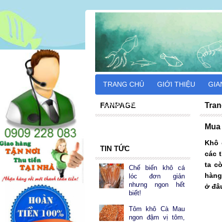
TRANG CHỦ
GIỚI THIỆU
GIA
CẨM NANG DU LỊCH
FANPAGE
Tran
Mua
Khô 
TIN TỨC
các 
ta c
Chế biến khô cá
hàng
lóc đơn giản
nhưng ngon hết
ở đâ
biết!
Tôm khô Cà Mau
ngon đậm vị tôm,