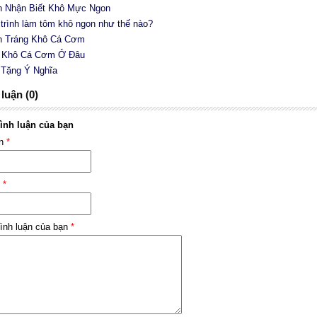
h Nhận Biết Khô Mực Ngon
 trình làm tôm khô ngon như thế nào?
h Tráng Khô Cá Cơm
a Khô Cá Cơm Ở Đâu
 Tặng Ý Nghĩa
luận (0)
ình luận của bạn
ên
*
l
*
ình luận của bạn
*