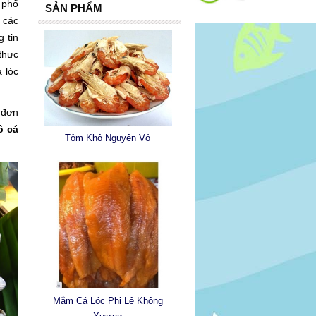
 phố
SẢN PHẨM
 các
 tin
thực
 lóc
 đơn
ô cá
Tôm Khô Nguyên Vỏ
Mắm Cá Lóc Phi Lê Không