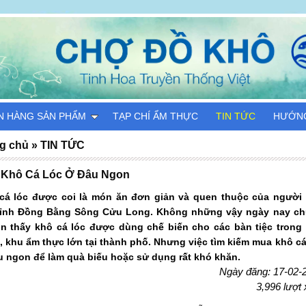
N HÀNG SẢN PHẨM
TẠP CHÍ ẨM THỰC
TIN TỨC
HƯỚN
g chủ
»
TIN TỨC
 Khô Cá Lóc Ở Đâu Ngon
cá lóc được coi là món ăn đơn giản và quen thuộc của người
tỉnh Đồng Bằng Sông Cửu Long. Không những vậy ngày nay c
òn thấy khô cá lóc được dùng chế biến cho các bàn tiệc trong
, khu ẩm thực lớn tại thành phố. Nhưng việc tìm kiếm mua khô cá
u ngon để làm quà biếu hoặc sử dụng rất khó khăn.
Ngày đăng: 17-02-
3,996 lượt