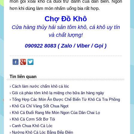
món gỏi xoài khô cá đuối trứ danh của dân biển. Ngon
hơn khi dùng làm món nhấm uống bia rất hợp.
Chợ Đồ Khô
Cửa hàng thủy hải sản tôm khô, cá khô uy tín
và chất lượng!
090922 8083 ( Zalo / Viber / Gọi )
Tin liên quan
› Cách làm nước chấm khô cá lóc
› Gỏi cà pháo tôm khô lạ miệng cho bữa ăn hàng ngày
› Tổng Hợp Các Món Ăn Được Chế Biến Từ Khô Cá Tra Phồng
› Khô Cá Chỉ Vàng Sốt Chua Ngọt
› Khô Cá Đuối Rang Me Món Ngon Của Dân Chai Lọ
› Khô Cá Cơm Sốt Bơ Tỏi
› Canh Chua Khô Cá Lóc
› Nướng Khô Cá Lóc Bằng Bếp Điện