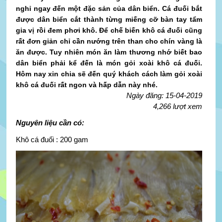
nghỉ ngay đến một đặc sản của dân biển. Cá đuối bắt
được dân biển cắt thành từng miếng cỡ bàn tay tẩm
gia vị rồi đem phơi khô. Để chế biến khô cá đuối cũng
rất đơn giản chỉ cần nướng trên than cho chín vàng là
ăn được. Tuy nhiên món ăn làm thương nhớ biết bao
dân biển phải kể đến là món gỏi xoài khô cá đuối.
Hôm nay xin chia sẽ đến quý khách cách làm gỏi xoài
khô cá đuối rất ngon và hấp dẫn này nhé.
Ngày đăng: 15-04-2019
4,266 lượt xem
Nguyên liệu cần có:
Khô cá đuối : 200 gam