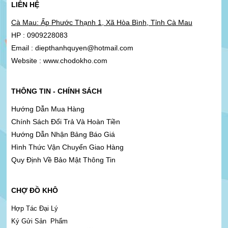
LIÊN HỆ
Cà Mau: Ấp Phước Thạnh 1, Xã Hòa Bình, Tỉnh Cà Mau
HP : 0909228083
Email : diepthanhquyen@hotmail.com
Website : www.chodokho.com
THÔNG TIN - CHÍNH SÁCH
Hướng Dẫn Mua Hàng
Chính Sách Đổi Trả Và Hoàn Tiền
Hướng Dẫn Nhận Bảng Báo Giá
Hình Thức Vận Chuyển Giao Hàng
Quy Định Về Bảo Mật Thông Tin
CHỢ ĐỒ KHÔ
Hợp Tác Đại Lý
Ký Gửi Sản Phẩm