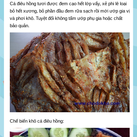
Cá điêu hồng tươi được đem cạo hết lớp vẩy, xẻ phi lê loại
bỏ hết xương, bỏ phần đầu đem rữa sạch rồi mới ướp gia vị
và phơi khô. Tuyệt đối không tẩm ướp phụ gia hoặc chất
bảo quản.
Chế biến khô cá điêu hồng: