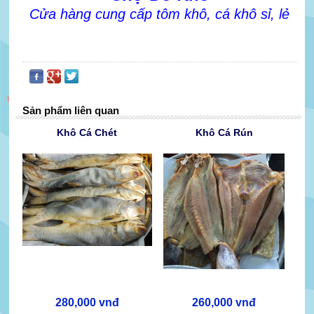
Cửa hàng cung cấp tôm khô, cá khô sỉ, lẻ
Sản phẩm liên quan
Khô Cá Chét
Khô Cá Rún
280,000 vnđ
260,000 vnđ