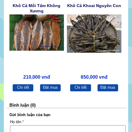
Khô Cá Mối Tẩm Không
Khô Cá Khoai Nguyên Con
Xương
210,000 vnđ
650,000 vnđ
Chi tiết
Đặt mua
Chi tiết
Đặt mua
Bình luận (0)
Gửi bình luận của bạn
Họ tên
*