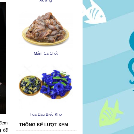
Xương
Mắm Cá Chốt
Hoa Đậu Biếc Khô
 đem
THỐNG KÊ LƯỢT XEM
g để