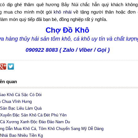
có dịp ghé thăm quê hương Bảy Núi chắc hẵn quý khách không
g mua cho mình một gói
khô nhái
về tặng người thân hoặc đơn 
làm món quý tiếp đãi bạn bè, đồng nghiệp rất ý nghĩa.
Chợ Đồ Khô
a hàng thủy hải sản tôm khô, cá khô uy tín và chất lượn
090922 8083 ( Zalo / Viber / Gọi )
iên quan
 Sao Khô Cá Sặc Có Dòi
 Chua Vĩnh Hưng
 Sản Bạc Liêu Làm Quà
 Xuyến Đặc Sản Khô Cá Đét Phú Yên
 Cá Xương Xanh Độc Đáo Đảo Nam Du
ng Dẫn Mua Khô Cá, Tôm Khô Chuyển Sang Mỹ Dễ Dàng
 Nhái Bao Nhiêu Tiền Kg