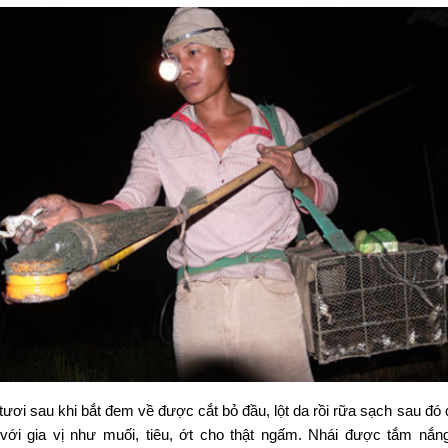
tươi sau khi bắt đem về được cắt bỏ đầu, lột da rồi rữa sạch sau đó
với gia vị như muối, tiêu, ớt cho thật ngấm. Nhái được tắm nắn