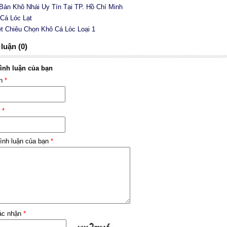
 Bán Khô Nhái Uy Tín Tại TP. Hồ Chí Minh
 Cá Lóc Lạt
ệt Chiêu Chọn Khô Cá Lóc Loại 1
luận (0)
ình luận của bạn
ên
*
l
*
ình luận của bạn
*
ác nhận
*