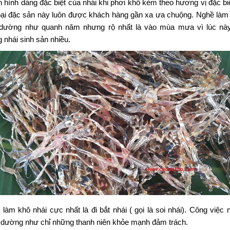
 hình dáng đặc biệt của nhái khi phơi khô kèm theo hương vị đặc biệ
loại đặc sản này luôn được khách hàng gần xa ưa chuộng. Nghề là
ường như quanh năm nhưng rộ nhất là vào mùa mưa vì lúc nà
 nhái sinh sản nhiều.
làm khô nhái cực nhất là đi bắt nhái ( gọi là soi nhái). Công việc 
 dường như chỉ những thanh niên khỏe mạnh đảm trách.