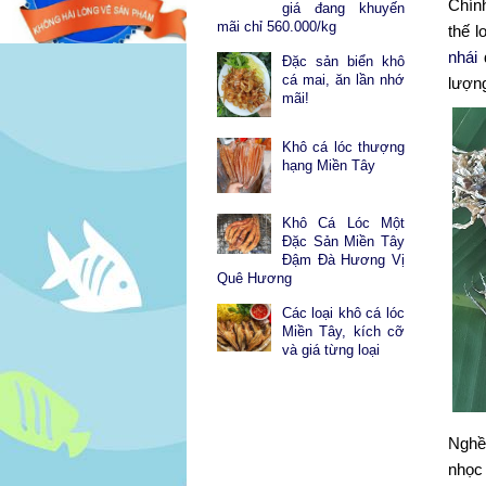
Chính
giá đang khuyến
mãi chỉ 560.000/kg
thế 
nhái
d
Đặc sản biển khô
cá mai, ăn lần nhớ
lượng
mãi!
Khô cá lóc thượng
hạng Miền Tây
Khô Cá Lóc Một
Đặc Sản Miền Tây
Đậm Đà Hương Vị
Quê Hương
Các loại khô cá lóc
Miền Tây, kích cỡ
và giá từng loại
Nghề 
nhọc