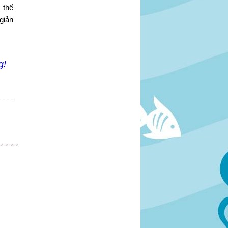
 thể
giản
g!