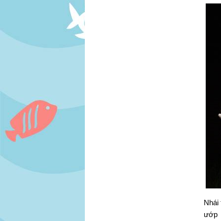
Nhái 
ướp 