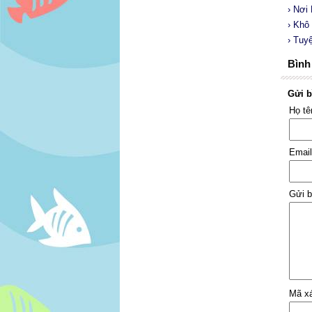
› Nơi
› Khô
› Tuy
Bình 
Gửi b
Họ t
Emai
Gửi b
Mã x