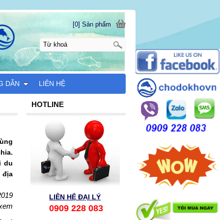
[0] Sản phẩm
G DẪN
LIÊN HỆ
HOTLINE
dùng
hia.
i du
 địa
2019
LIÊN HỆ ĐẠI LÝ
 xem
0909 228 083