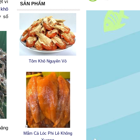
t vì
SẢN PHẨM
m
khô
y số
Tôm Khô Nguyên Vỏ
nặng
Mắm Cá Lóc Phi Lê Không