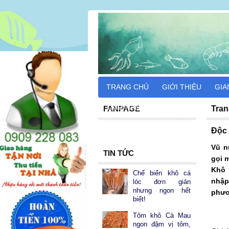
TRANG CHỦ
GIỚI THIỆU
GIA
CẨM NANG DU LỊCH
FANPAGE
Tran
Độc
Vũ n
TIN TỨC
gọi 
Khô 
Chế biến khô cá
nhập
lóc đơn giản
nhưng ngon hết
phươ
biết!
Tôm khô Cà Mau
ngon đậm vị tôm,