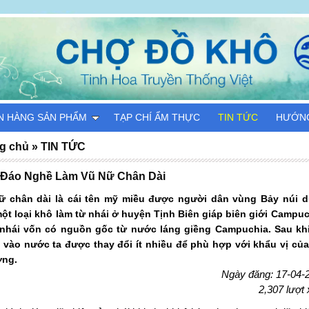
N HÀNG SẢN PHẨM
TẠP CHÍ ẨM THỰC
TIN TỨC
HƯỚN
g chủ
»
TIN TỨC
 Đáo Nghề Làm Vũ Nữ Chân Dài
ữ chân dài là cái tên mỹ miều được người dân vùng Bảy núi 
một loại khô làm từ nhái ở huyện Tịnh Biên giáp biên giới Campuc
nhái vốn có nguồn gốc từ nước láng giềng Campuchia. Sau kh
 vào nước ta được thay đổi ít nhiều để phù hợp với khẩu vị của
ng.
Ngày đăng: 17-04-
2,307 lượt