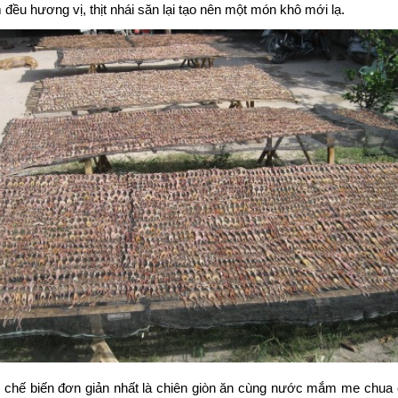
đều hương vị, thịt nhái săn lại tạo nên một món khô mới lạ.
 chế biến đơn giản nhất là chiên giòn ăn cùng nước mắm me chua 