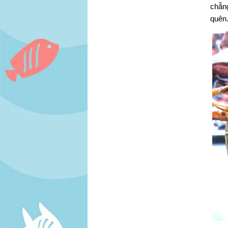
chẵn
quên