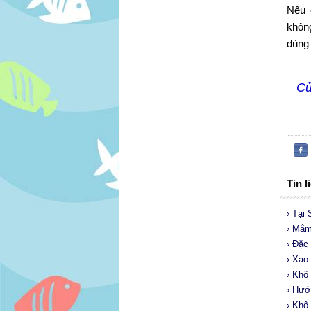
Nếu 
khôn
dùng 
Cử
Tin l
› Tại
› Mắm
› Đặc
› Xao
› Khô
› Hướ
› Khô