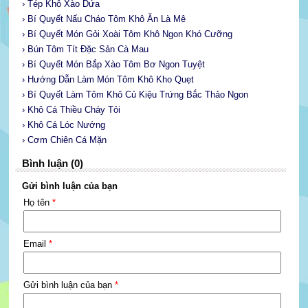
› Tép Khô Xào Dứa
› Bí Quyết Nấu Cháo Tôm Khô Ăn Là Mê
› Bí Quyết Món Gỏi Xoài Tôm Khô Ngon Khó Cưỡng
› Bún Tôm Tít Đặc Sản Cà Mau
› Bí Quyết Món Bắp Xào Tôm Bơ Ngon Tuyệt
› Hướng Dẫn Làm Món Tôm Khô Kho Quẹt
› Bí Quyết Làm Tôm Khô Củ Kiệu Trứng Bắc Thảo Ngon
› Khô Cá Thiều Cháy Tỏi
› Khô Cá Lóc Nướng
› Cơm Chiên Cá Mặn
Bình luận (0)
Gửi bình luận của bạn
Họ tên
*
Email
*
Gửi bình luận của bạn
*