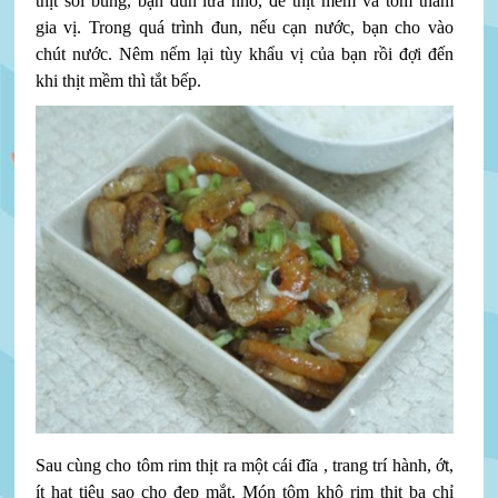
thịt sôi bùng, bạn đun lửa nhỏ, để thịt mềm và tôm thấm
gia vị. Trong quá trình đun, nếu cạn nước, bạn cho vào
chút nước. Nêm nếm lại tùy khẩu vị của bạn rồi đợi đến
khi thịt mềm thì tắt bếp.
Sau cùng cho tôm rim thịt ra một cái đĩa , trang trí hành, ớt,
ít hạt tiêu sao cho đẹp mắt. Món tôm khô rim thịt ba chỉ