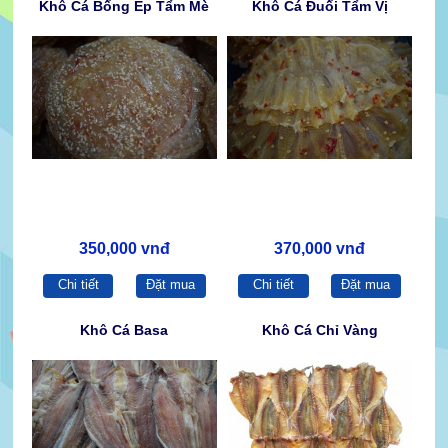
Khô Cá Bống Ép Tẩm Mè
Khô Cá Đuối Tẩm Vị
350,000 vnđ
370,000 vnđ
Chi tiết
Đặt mua
Chi tiết
Đặt mua
Khô Cá Basa
Khô Cá Chỉ Vàng