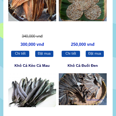
340,000 vnđ
300,000 vnđ
250,000 vnđ
Chi tiết
Đặt mua
Chi tiết
Đặt mua
Khô Cá Kèo Cà Mau
Khô Cá Đuối Đen