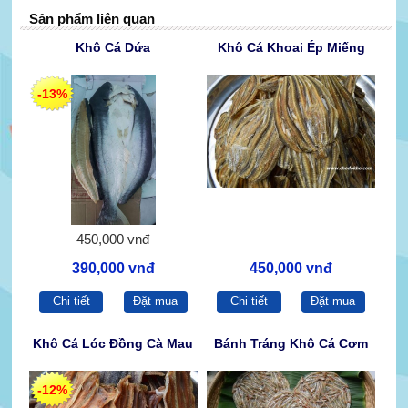
Sản phẩm liên quan
Khô Cá Dứa
Khô Cá Khoai Ép Miếng
-13%
450,000 vnđ
390,000 vnđ
450,000 vnđ
Chi tiết
Đặt mua
Chi tiết
Đặt mua
Khô Cá Lóc Đồng Cà Mau
Bánh Tráng Khô Cá Cơm
-12%