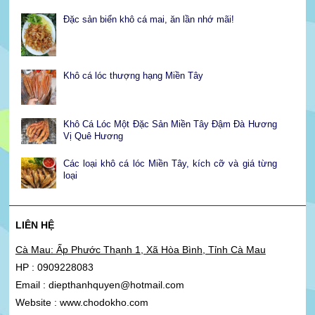
Đặc sản biển khô cá mai, ăn lần nhớ mãi!
Khô cá lóc thượng hạng Miền Tây
Khô Cá Lóc Một Đặc Sản Miền Tây Đậm Đà Hương
Vị Quê Hương
Các loại khô cá lóc Miền Tây, kích cỡ và giá từng
loại
LIÊN HỆ
Cà Mau: Ấp Phước Thạnh 1, Xã Hòa Bình, Tỉnh Cà Mau
HP : 0909228083
Email : diepthanhquyen@hotmail.com
Website : www.chodokho.com