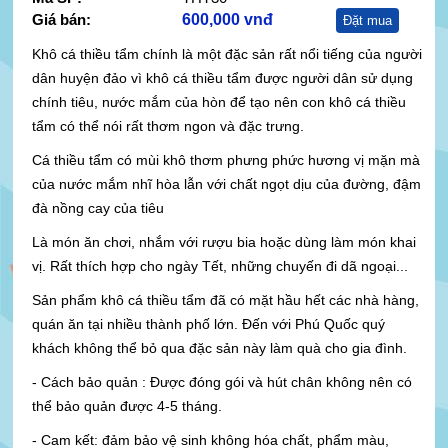
Giá bán:
600,000 vnđ
Đặt mua
Khô cá thiều tẩm chính là một đặc sản rất nổi tiếng của người
dân huyện đảo vì khô cá thiều tẩm được người dân sử dụng
chính tiêu, nước mắm của hòn để tạo nên con khô cá thiều
tẩm có thể nói rất thơm ngon và đặc trưng.
Cá thiều tẩm có mùi khô thơm phưng phức hương vị mặn mà
của nước mắm nhĩ hòa lẫn với chất ngọt dịu của đường, đậm
đà nồng cay của tiêu
Là món ăn chơi, nhắm với rượu bia hoặc dùng làm món khai
vị. Rất thích hợp cho ngày Tết, những chuyến đi dã ngoại...
Sản phẩm khô cá thiều tẩm đã có mặt hầu hết các nhà hàng,
quán ăn tại nhiều thành phố lớn. Đến với Phú Quốc quý
khách không thể bỏ qua đặc sản này làm quà cho gia đình.
- Cách bảo quản : Được đóng gói và hút chân không nên có
thể bảo quản được 4-5 tháng.
- Cam kết: đảm bảo vệ sinh không hóa chất, phẩm màu,