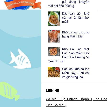
giá đang khuyến
mãi chỉ 560.000/kg
Đặc sản biển khô
cá mai, ăn lần nhớ
mãi!
Khô cá lóc thượng
hạng Miền Tây
Khô Cá Lóc Một
Đặc Sản Miền Tây
Đậm Đà Hương Vị
Quê Hương
Các loại khô cá lóc
Miền Tây, kích cỡ
và giá từng loại
LIÊN HỆ
Cà Mau: Ấp Phước Thạnh 1, Xã Hòa
Tỉnh Cà Mau