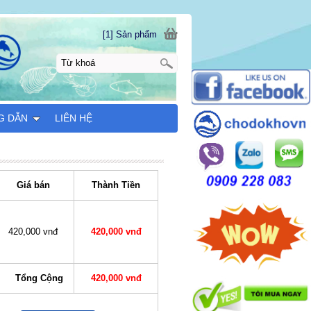
[1] Sản phẩm
G DẪN
LIÊN HỆ
Giá bán
Thành Tiền
420,000 vnđ
420,000 vnđ
Tổng Cộng
420,000 vnđ