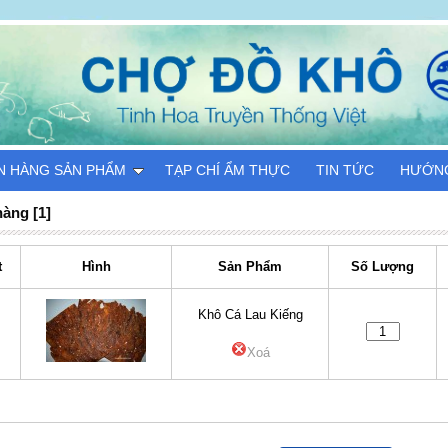
N HÀNG SẢN PHẨM
TẠP CHÍ ẨM THỰC
TIN TỨC
HƯỚN
hàng [1]
t
Hình
Sản Phẩm
Số Lượng
Khô Cá Lau Kiếng
Xoá