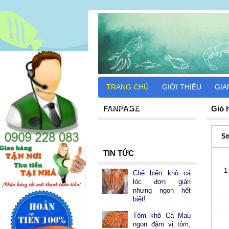
TRANG CHỦ
GIỚI THIỆU
GIA
CẨM NANG DU LỊCH
FANPAGE
Giỏ 
St
TIN TỨC
1
Chế biến khô cá
lóc đơn giản
nhưng ngon hết
biết!
Tôm khô Cà Mau
ngon đậm vị tôm,