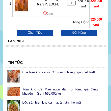
320,000
320,000
1
Mã SP:
LOCFL
vnđ
vnđ
Xoá
320,000
Tổng Cộng
vnđ
Chọn Tiếp
Đặt Hàng
FANPAGE
TIN TỨC
Chế biến khô cá lóc đơn giản nhưng ngon hết biết!
Tôm khô Cà Mau ngon đậm vị tôm, giá đang
khuyến mãi chỉ 560.000/kg
Đặc sản biển khô cá mai, ăn lần nhớ mãi!