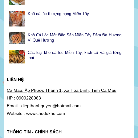
Khô cá lóc thượng hạng Miền Tây
Khô Cá Lóc Một Đặc Sản Miền Tây Đậm Đà Hương
Vị Quê Hương
Các loại khô cá lóc Miền Tây, kích cỡ và giá từng
loại
LIÊN HỆ
Cà Mau: Ấp Phước Thạnh 1, Xã Hòa Bình, Tỉnh Cà Mau
HP : 0909228083
Email : diepthanhquyen@hotmail.com
Website : www.chodokho.com
THÔNG TIN - CHÍNH SÁCH